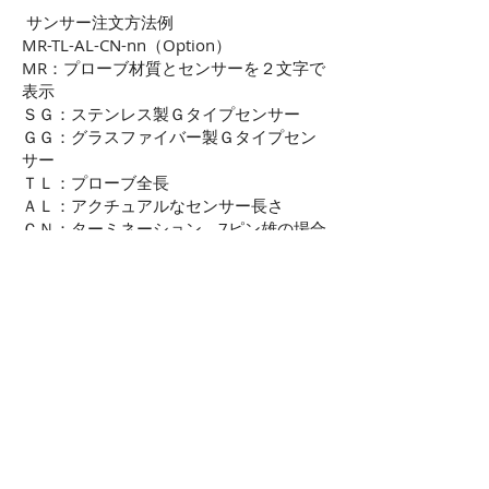
サンサー注文方法例
MR-TL-AL-CN-nn（Option）
MR：プローブ材質とセンサーを２文字で
表示
ＳＧ：ステンレス製Ｇタイプセンサー
ＧＧ：グラスファイバー製Ｇタイプセン
サー
ＴＬ：プローブ全長
ＡＬ：アクチュアルなセンサー長さ
ＣＮ：ターミネーション 7ピン雄の場合
７Ｍ
ｎｎ：プローブ径 φ2.1ｍｍの場合２１
Ｏｐｔｉｏｎ：
Ｅ；エナメル被覆コンスタンタン線
Ｔ；テフロン被覆コンスタンタン線
Ｍ：ポリイミド被覆銅線
Ｆ；ポリイミド被覆リン青銅線
Ｄ；プローブチューブ穴間隔を50mmか
ら25mmに変更