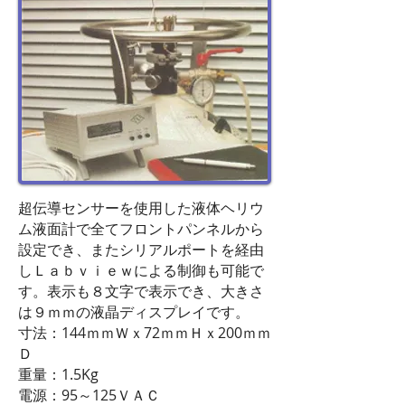
超伝導センサーを使用した液体ヘリウ
ム液面計で全てフロントパンネルから
設定でき、またシリアルポートを経由
しＬａｂｖｉｅｗによる制御も可能で
す。表示も８文字で表示でき、大きさ
は９ｍｍの液晶ディスプレイです。
寸法：144ｍｍＷｘ72ｍｍＨｘ200ｍｍ
Ｄ
重量：1.5Kg
電源：95～125ＶＡＣ