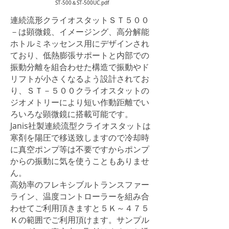
ST-500＆ST-500UC.pdf
連続流形クライオスタットＳＴ５００
－は顕微鏡、イメージング、高分解能
ホトルミネッセンス用にデザインされ
ており、低熱膨張サポートと内部での
振動分離を組合わせた構造で振動やド
リフトが小さくなるよう設計されてお
り、ＳＴ－５００クライオスタットの
ジオメトリーにより短い作動距離でい
ろいろな顕微鏡に搭載可能です。
Janis社製連続流型クライオスタットは
寒剤を陽圧で移送致しますので冷却時
に真空ポンプ等は不要ですからポンプ
からの振動に気を使うこともありませ
ん。
高効率のフレキシブルトランスファー
ライン、温度コントローラーを組み合
わせてご利用頂きますと５Ｋ～４７５
Ｋの範囲でご利用頂けます。サンプル