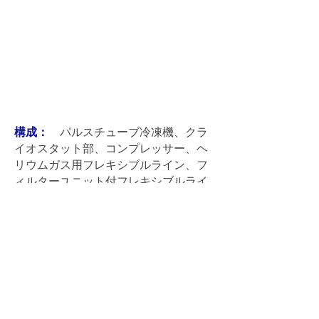
構成：
パルスチューブ冷凍機、クラ
イオスタット部、コンプレッサー、ヘ
リウムガス用フレキシブルライン、フ
ィルターユニット付フレキシブルライ
ン、コールヘッド用コントロールケー
ブル、電源ケーブル、レンチセット、
温度調整用温度センサー、クライオス
タット用架台、
オプション：
サンプル温度測定用校正
済み温度センサー、窓材料、同軸ケー
ブル、ＢＮＣ、ＳＭＡコネクター、３