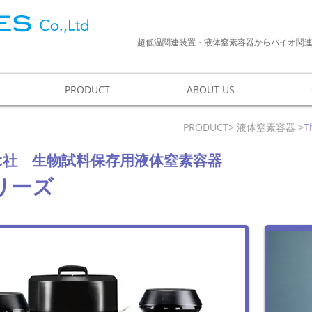
超低温関連装置・液体窒素容器からバイオ関
PRODUCT
ABOUT US
PRODUCT
>
液体窒素容器
>
T
生物試料保存用液体窒素容器
fic社
リーズ