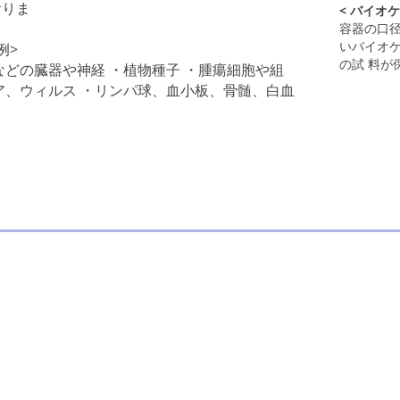
おりま
< バイオケ
容器の口径
いバイオケ
例>
の試 料が
などの臓器や神経 ・植物種子 ・腫瘍細胞や組
ア、ウィルス ・リンパ球、血小板、骨髄、白血