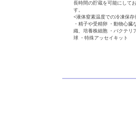
長時間の貯蔵を可能にして
す。
<液体窒素温度での冷凍保存
・精子や受精卵 ・動物心臓
織、培養株細胞 ・バクテリ
球 ・特殊アッセイキット