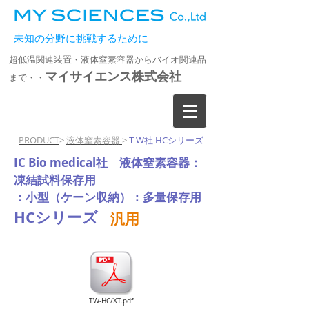
未知の分野に挑戦するために
超低温関連装置・液体窒素容器からバイオ関連品
マイサイエンス株式会社
まで・・
PRODUCT
>
液体窒素容器
>
T-W社 HCシリーズ
IC Bio medical社 液体窒素容器：
凍結試料保存用
：小型（ケーン収納）：多量保存用
HCシリーズ
汎用
TW-HC/XT.pdf