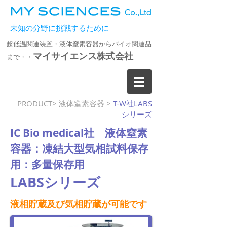
未知の分野に挑戦するために
超低温関連装置・液体窒素容器からバイオ関連品
マイサイエンス株式会社
まで・・
PRODUCT
>
液体窒素容器
>
T-W社LABS
シリーズ
IC Bio medical社 液体窒素
容器：凍結大型気相試料保存
用：多量保存用
LABSシリーズ
液相貯蔵及び気相貯蔵が可能です