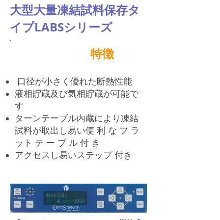
大型大量凍結試料保存タ
イプ
LABSシリーズ
特徴
口径が小さく優れた断熱性能
液相貯蔵及び気相貯蔵が可能で
す
ターンテーブル内蔵により凍結
試料が取出し易い便 利 な フ ラ
ット テ ー ブ ル 付 き
アクセスし易いステップ 付き