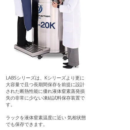
LABSシリーズは、Kシリーズより更に
大容量で且つ長期間保存を前提に設計
された断熱性能に優れ液体窒素蒸発損
失の非常に少ない凍結試料保存装置で
す。
ラックを液体窒素温度に近い 気相状態
でも保存できます。