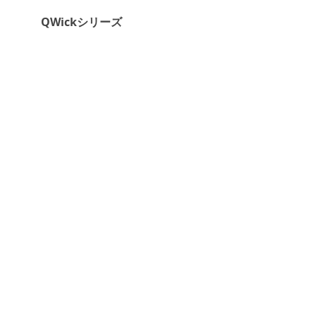
QWickシリーズ
マイサイエンス株式会社【本 社】
〒113-0033 東京都文京区本郷3-19-4
本郷大関ビル302
TEL：03-3818-4866 FAX：03-3818-
4909
マイサイエンス株式会社【大阪営業所】
〒532-0011 大阪市淀川区西中島3-8-15
EPO新大阪ビルディング11Ｆ
TEL：06-6301-7552 FAX：06-6301-
7526
免責事項
｜
個人情報保護取組
｜
特定商取引に関する記載